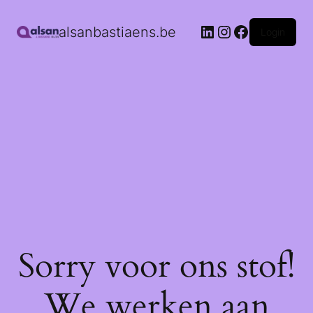
alsanbastiaens.be
Login
Sorry voor ons stof!
We werken aan